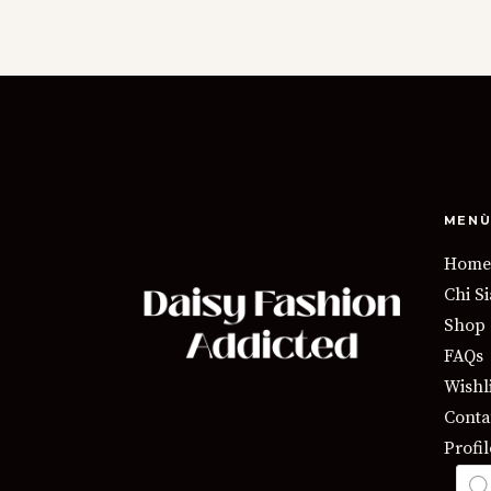
MENÙ
Home
Chi S
Shop
FAQs
Wishli
Contat
Profil
Prod
sear