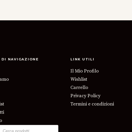
 DI NAVIGAZIONE
LINK UTILI
Il Mio Profilo
iamo
Wishlist
Carrello
Privacy Policy
st
Termini e condizioni
ti
o
ucts
ch