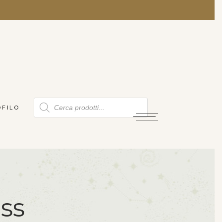
Products
OFILO
search
ss