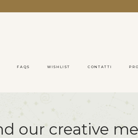
FAQS
WISHLIST
CONTATTI
PR
nd our creative me