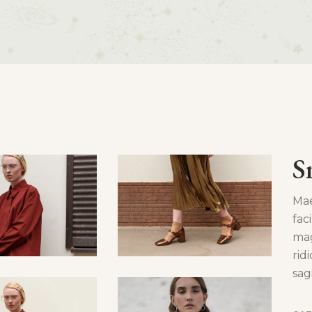
S
Mae
fac
mag
rid
sag