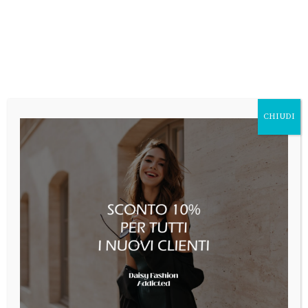
Gonna midi in lana
vergine
130,00
€
Gonna Max Mara in puro
CHIUDI
cammello
130,00
€
Sneakers in cachemire
170,00
€