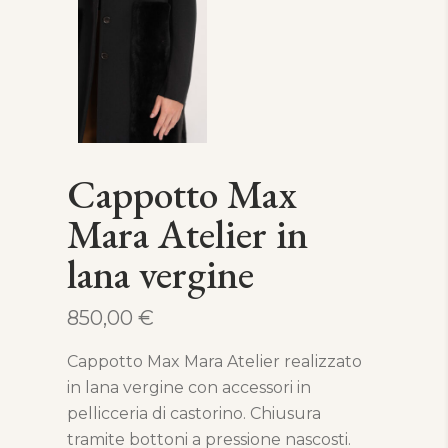
Cappotto Max
Mara Atelier in
lana vergine
850,00
€
Cappotto Max Mara Atelier realizzato
in lana vergine con accessori in
pellicceria di castorino. Chiusura
tramite bottoni a pressione nascosti.